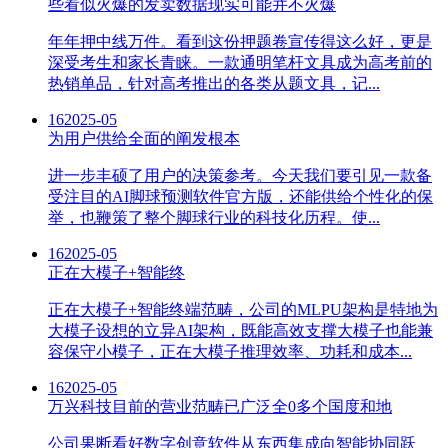
些看似火爆的发卖数据现实可能并不火爆
年年押中线万件。看到这份押题卷宣传得这么好，更是
深受考生和家长青睐。一款通明笔杆文具成为高考前的
热销单品，针对高考推出的各类从题文具，记...
16
2025-05
为用户供给全面的阐发根本
进一步丰硕了用户的决策参考。今天我们要引见一款备
受注目的AI脚球预测软件官方版，还能供给个性化的保
举，也鞭策了整个脚球行业的科技化历程。使...
16
2025-05
正在大模子+智能终
正在大模子+智能终端范畴，公司的MLPU架构是特地为
大模子设想的立异AI架构，既能高效支撑大模子也能兼
容保守小模子，正在大模子推理效率、功耗和成本...
16
2025-05
万兴科技目前的营业范畴已广泛全0多个国度和地
公司果断看好数字创意软件从东西集成向智能协同跃