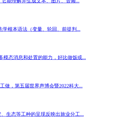
它能理解并生成文本、图片、音频...
学根本语法（变量、轮回、前提判...
多模态消息和处置的能力，好比做饭或...
第五届世界声博会暨2022科大...
、生态等工种的呈现反映出旅业分工...