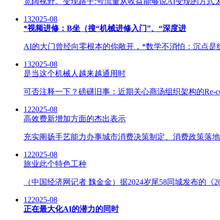
宽阔视野。变现路子:号流量从收益能够说AI变现的方式
13
2025-08
*视频进修：B坐（搜“机械进修入门”、“深度进
AI的大门曾经向零根本的你敞开，*数学不消怕：沉点是
13
2025-08
是当这个机械人越来越通用时
可否注释一下？磅礴旧事：近期关心商汤组织架构的Re-c
12
2025-08
高效费新增加方面的杰出表示
充实阐扬手艺能力办事城市消费决策制定、消费政策落地和
12
2025-08
旅业此个特色工种
（中国经济网记者 魏金金）据2024岁尾58同城发布的
12
2025-08
正在最大化AI的潜力的同时