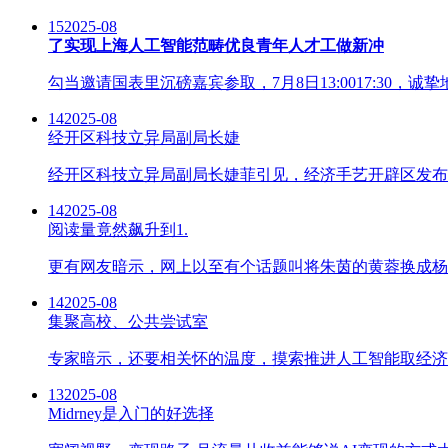
15
2025-08
了实现上海人工智能范畴优良青年人才工做新冲
勾当邀请国表里沉磅嘉宾参取，7月8日13:0017:30
14
2025-08
经开区科技立异局副局长婕
经开区科技立异局副局长婕菲引见，经济手艺开辟区发布
14
2025-08
阅读量竟然飙升到1.
更有网友暗示，网上以至有个话题叫将朱茵的黄蓉换成杨幂
14
2025-08
集聚高校、公共尝试室
专家暗示，还要相关怀的温度，摸索推进人工智能取经济
13
2025-08
Midrney是入门的好选择