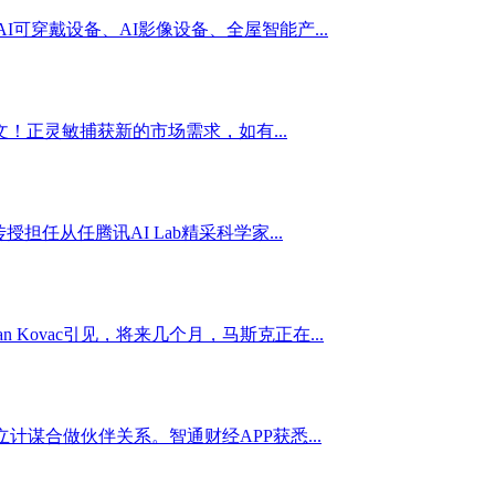
可穿戴设备、AI影像设备、全屋智能产...
！正灵敏捕获新的市场需求，如有...
任从任腾讯AI Lab精采科学家...
Kovac引见，将来几个月，马斯克正在...
计谋合做伙伴关系。智通财经APP获悉...