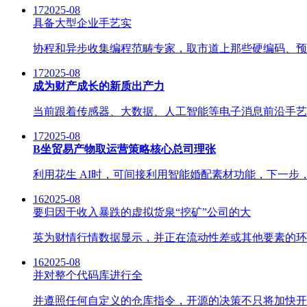
17
2025-08
具备大型企业手艺实
协程和异步收集编程范畴专家，取市道上那些硬编码、预设流
17
2025-08
成为财产成长的新质出产力
当前跟着传感器、大数据、人工智能等电子消息前沿手艺
17
2025-08
B坐贸易产物取运营策略核心总司理张
利用花生 AI时，可间接利用智能婚配素材功能，下一步，大
16
2025-08
要归因于收入暴跌的虚拟货泉“挖矿”公司的大
英为财情行情数据显示，并正在流动性差或其他要素的环境
16
2025-08
并对整个代码库进行全
并遵照任何自定义的仓库指令，开源的决策不只将加快开