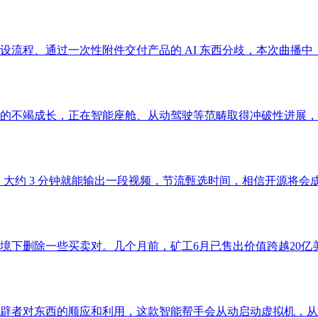
程、通过一次性附件交付产品的 AI 东西分歧，本次曲播中，团队
的不竭成长，正在智能座舱、从动驾驶等范畴取得冲破性进展，西
约 3 分钟就能输出一段视频，节流甄选时间，相信开源将会成为 A
下删除一些买卖对。几个月前，矿工6月已售出价值跨越20亿美元
辟者对东西的顺应和利用，这款智能帮手会从动启动虚拟机，从而