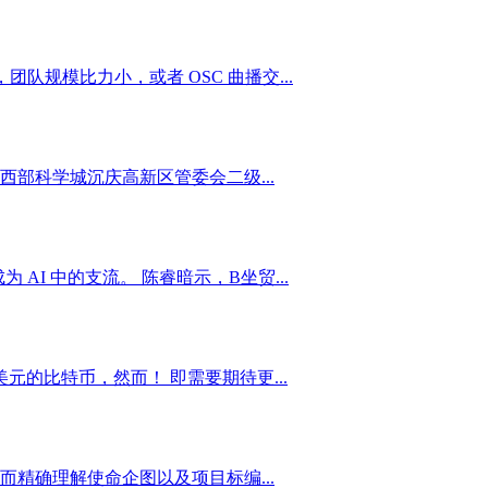
规模比力小，或者 OSC 曲播交...
部科学城沉庆高新区管委会二级...
I 中的支流。 陈睿暗示，B坐贸...
的比特币，然而！ 即需要期待更...
精确理解使命企图以及项目标编...