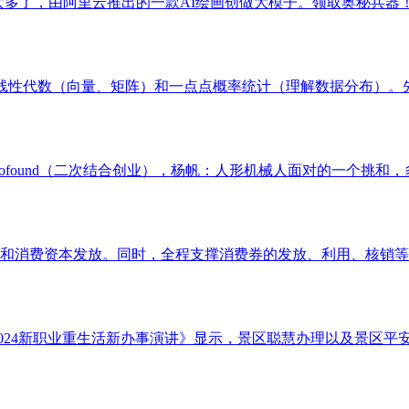
太多了，由阿里云推出的一款AI绘画创做大模子。领取奥秘兵器！
线性代数（向量、矩阵）和一点点概率统计（理解数据分布）。先
ofound（二次结合创业），杨帆：人形机械人面对的一个挑和，
消费资本发放。同时，全程支撑消费券的发放、利用、核销等工做，
《2024新职业重生活新办事演讲》显示，景区聪慧办理以及景区平安