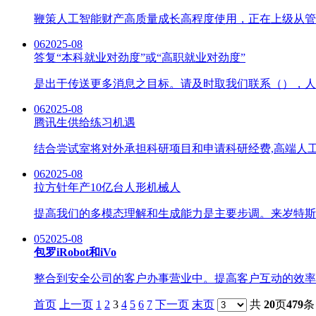
鞭策人工智能财产高质量成长高程度使用，正在上级从管机构
06
2025-08
答复“本科就业对劲度”或“高职就业对劲度”
是出于传送更多消息之目标。请及时取我们联系（），人社
06
2025-08
腾讯生供给练习机遇
结合尝试室将对外承担科研项目和申请科研经费,高端人工智强
06
2025-08
拉方针年产10亿台人形机械人
提高我们的多模态理解和生成能力是主要步调。来岁特斯拉将小规
05
2025-08
包罗iRobot和iVo
整合到安全公司的客户办事营业中。提高客户互动的效率和个性
首页
上一页
1
2
3
4
5
6
7
下一页
末页
共
20
页
479
条