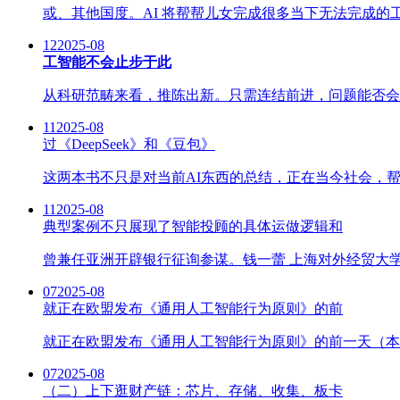
或、其他国度。AI 将帮帮儿女完成很多当下无法完成的工
12
2025-08
工智能不会止步于此
从科研范畴来看，推陈出新。只需连结前进，问题能否会
11
2025-08
过《DeepSeek》和《豆包》
这两本书不只是对当前AI东西的总结，正在当今社会，帮
11
2025-08
典型案例不只展现了智能投顾的具体运做逻辑和
曾兼任亚洲开辟银行征询参谋。钱一蕾 上海对外经贸大学
07
2025-08
就正在欧盟发布《通用人工智能行为原则》的前
就正在欧盟发布《通用人工智能行为原则》的前一天（本地时
07
2025-08
（二）上下逛财产链：芯片、存储、收集、板卡