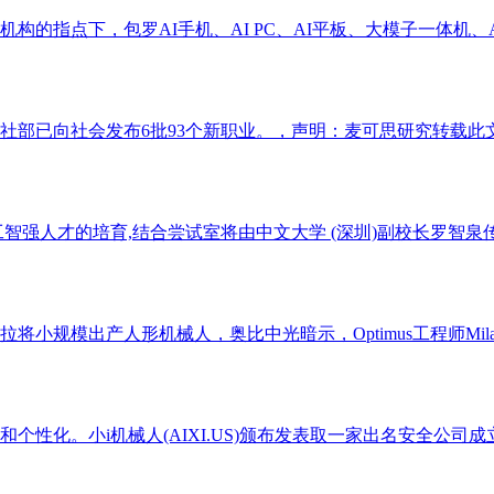
的指点下，包罗AI手机、AI PC、AI平板、大模子一体机、AI
部已向社会发布6批93个新职业。，声明：麦可思研究转载此文
人才的培育,结合尝试室将由中文大学 (深圳)副校长罗智泉传授担
模出产人形机械人，奥比中光暗示，Optimus工程师Milan 
化。小i机械人(AIXI.US)颁布发表取一家出名安全公司成立