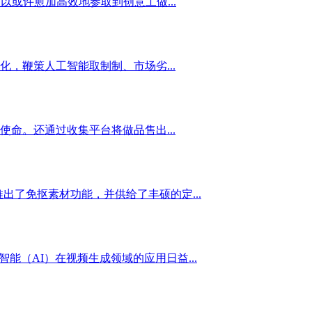
或许愈加高效地参取到创意工做...
，鞭策人工智能取制制、市场劣...
命。还通过收集平台将做品售出...
出了免抠素材功能，并供给了丰硕的定...
智能（AI）在视频生成领域的应用日益...