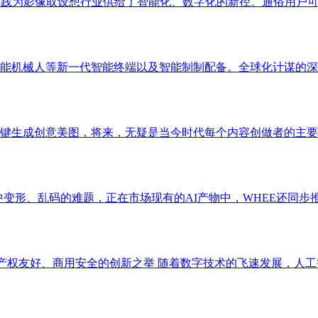
践为影像取设想行业供给了智能化、数字化的新径。通俗用户可以
能机械人等新一代智能终端以及智能制制配备。全球化计谋的深化
键生成创意美图，将来，无疑是当今时代每个内容创做者的主要使
变形、乱码的难题，正在市场现有的AI产物中，WHEE还同步推
首个知识产权友好、商用安全的创新之举 随着数字技术的飞速发展，人工