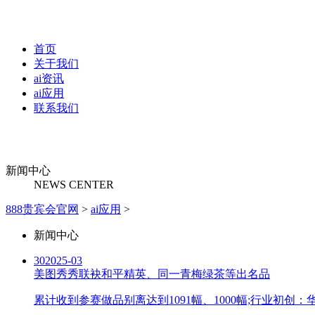
首页
关于我们
ai资讯
ai应用
联系我们
新闻中心
NEWS CENTER
888贵宾会官网
>
ai应用
>
新闻中心
30
2025-03
美图秀秀联袂和平精英、同一青梅绿茶等出名品
累计收到参赛做品别离达到1091幅、1000幅;行业初