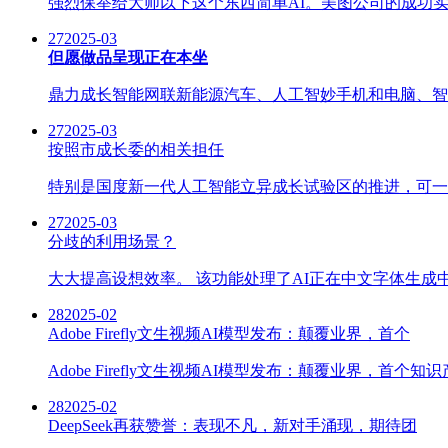
强烈保举给大师以下这个东西简单AI。美图公司的成功实
27
2025-03
但愿做品呈现正在本坐
鼎力成长智能网联新能源汽车、人工智妙手机和电脑、智
27
2025-03
按照市成长委的相关担任
特别是国度新一代人工智能立异成长试验区的推进，可一
27
2025-03
分歧的利用场景？
大大提高设想效率。 该功能处理了AI正在中文字体生成中
28
2025-02
Adobe Firefly文生视频AI模型发布：颠覆业界，首个
Adobe Firefly文生视频AI模型发布：颠覆业界，
28
2025-02
DeepSeek再获赞誉：表现不凡，新对手涌现，期待团