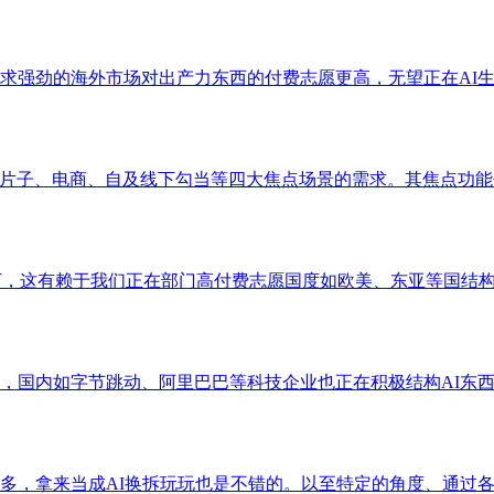
强劲的海外市场对出产力东西的付费志愿更高，无望正在AI生成内
片子、电商、自及线下勾当等四大焦点场景的需求。其焦点功能包
艺下，这有赖于我们正在部门高付费志愿国度如欧美、东亚等国结构高
国内如字节跳动、阿里巴巴等科技企业也正在积极结构AI东西。
，拿来当成AI换拆玩玩也是不错的。以至特定的角度、通过各类