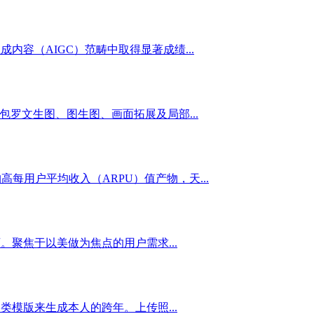
容（AIGC）范畴中取得显著成绩...
罗文生图、图生图、画面拓展及局部...
每用户平均收入（ARPU）值产物，天...
聚焦于以美做为焦点的用户需求...
模版来生成本人的跨年。上传照...