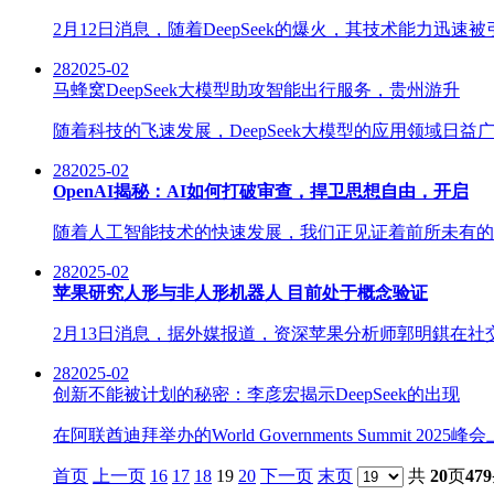
2月12日消息，随着DeepSeek的爆火，其技术能力迅速
28
2025-02
马蜂窝DeepSeek大模型助攻智能出行服务，贵州游升
随着科技的飞速发展，DeepSeek大模型的应用领域日
28
2025-02
OpenAI揭秘：AI如何打破审查，捍卫思想自由，开启
随着人工智能技术的快速发展，我们正见证着前所未有的变
28
2025-02
苹果研究人形与非人形机器人 目前处于概念验证
2月13日消息，据外媒报道，资深苹果分析师郭明錤在社
28
2025-02
创新不能被计划的秘密：李彦宏揭示DeepSeek的出现
在阿联酋迪拜举办的World Governments Summ
首页
上一页
16
17
18
19
20
下一页
末页
共
20
页
479