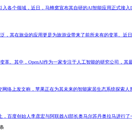
被引入各个领域，近日，马蜂窝宣布其自研的AI智能应用正式接入Dee
益广泛，其在旅业的应用更是为旅游业带来了前所未有的变革。近日，
革。其中，OpenAI作为一家专注于人工智能的研究公司，其最
交网络上发文称，苹果正在为其未来的智能家居生态系统探索人形
it 2025峰会上，百度创始人李彦宏与阿联酋AI部长奥马尔苏丹奥拉马
条