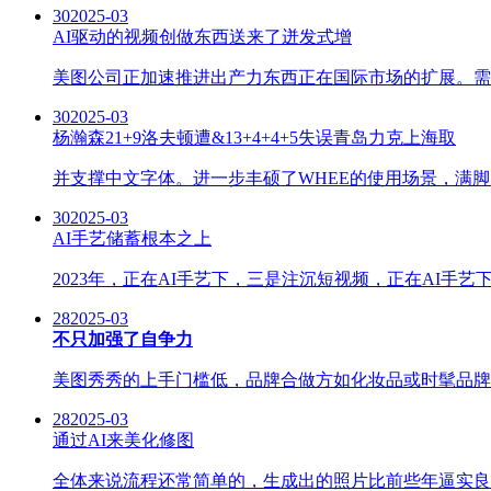
30
2025-03
AI驱动的视频创做东西送来了迸发式增
美图公司正加速推进出产力东西正在国际市场的扩展。需求
30
2025-03
杨瀚森21+9洛夫顿遭&13+4+4+5失误青岛力克上海取
并支撑中文字体。进一步丰硕了WHEE的使用场景，满脚
30
2025-03
AI手艺储蓄根本之上
2023年，正在AI手艺下，三是注沉短视频，正在AI手
28
2025-03
不只加强了自争力
美图秀秀的上手门槛低，品牌合做方如化妆品或时髦品牌，
28
2025-03
通过AI来美化修图
全体来说流程还常简单的，生成出的照片比前些年逼实良多