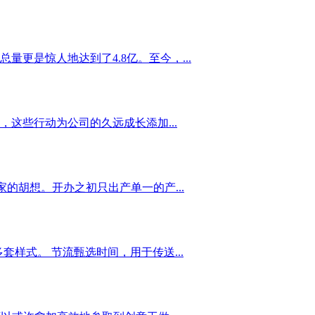
更是惊人地达到了4.8亿。至今，...
这些行动为公司的久远成长添加...
的胡想。开办之初只出产单一的产...
多套样式。 节流甄选时间，用于传送...