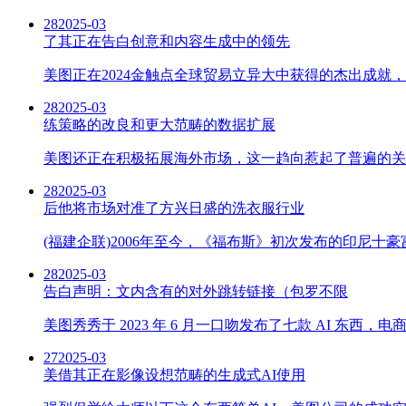
28
2025-03
了其正在告白创意和内容生成中的领先
美图正在2024金触点全球贸易立异大中获得的杰出成就，
28
2025-03
练策略的改良和更大范畴的数据扩展
美图还正在积极拓展海外市场，这一趋向惹起了普遍的关
28
2025-03
后他将市场对准了方兴日盛的洗衣服行业
(福建企联)2006年至今，《福布斯》初次发布的印尼十
28
2025-03
告白声明：文内含有的对外跳转链接（包罗不限
美图秀秀于 2023 年 6 月一口吻发布了七款 AI 东
27
2025-03
美借其正在影像设想范畴的生成式AI使用