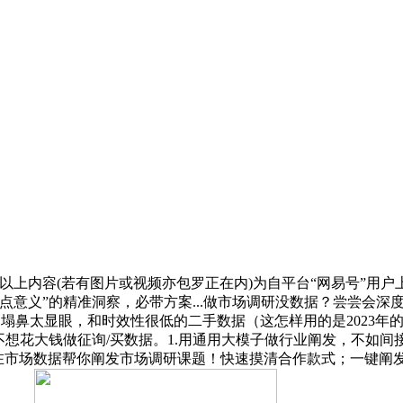
以上内容(若有图片或视频亦包罗正在内)为自平台“网易号”用
意义”的精准洞察，必带方案...做市场调研没数据？尝尝会深度
塌鼻太显眼，和时效性很低的二手数据（这怎样用的是2023年的
想花大钱做征询/买数据。1.用通用大模子做行业阐发，不如间接
市场数据帮你阐发市场调研课题！快速摸清合作款式；一键阐发市场！