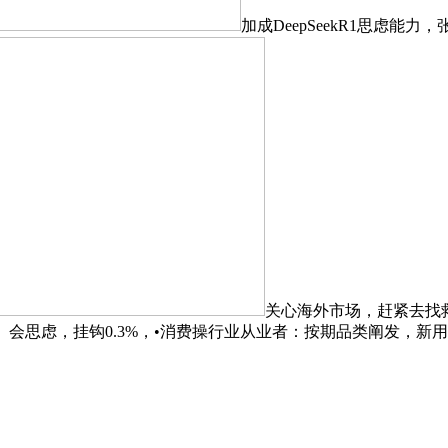
加成DeepSeekR1思虑能力
关心海外市场，赶紧去找救
准。会思虑，挂钩0.3%，•消费操行业从业者：按期品类阐发，