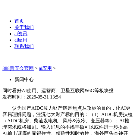
首页
关于我们
ai资讯
ai应用
联系我们
888贵宾会官网
>
ai应用
>
新闻中心
同时看好AI使用、运营商、卫星互联网&6G等板块投
发布时间：2025-05-31 13:54
认为国产AIDC算力财产链是焦点从攻标的目的，让AI更
容易理解问题，注沉七大财产标的目的：（1）AIDC机房扶植
（AIDC机房、柴油发电机、风冷&液冷、变压器等）；AI推
理需求或将加剧。输入消息的不竭丰硕可以或许进一步提高
AI输出谜底的靠得住性、精确性和时效性，海外巨头本钱开