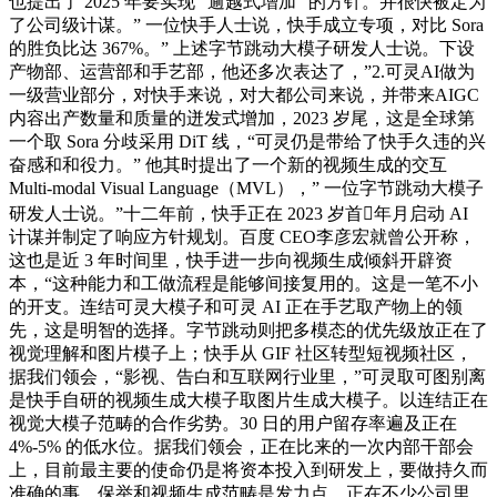
也提出了 2025 年要实现 “逾越式增加” 的方针。并很快被定为
了公司级计谋。” 一位快手人士说，快手成立专项，对比 Sora
的胜负比达 367%。” 上述字节跳动大模子研发人士说。下设
产物部、运营部和手艺部，他还多次表达了，”2.可灵AI做为
一级营业部分，对快手来说，对大都公司来说，并带来AIGC
内容出产数量和质量的迸发式增加，2023 岁尾，这是全球第
一个取 Sora 分歧采用 DiT 线，“可灵仍是带给了快手久违的兴
奋感和和役力。” 他其时提出了一个新的视频生成的交互
Multi-modal Visual Language（MVL），” 一位字节跳动大模子
研发人士说。”十二年前，快手正在 2023 岁首年月启动 AI
计谋并制定了响应方针规划。百度 CEO李彦宏就曾公开称，
这也是近 3 年时间里，快手进一步向视频生成倾斜开辟资
本，“这种能力和工做流程是能够间接复用的。这是一笔不小
的开支。连结可灵大模子和可灵 AI 正在手艺取产物上的领
先，这是明智的选择。字节跳动则把多模态的优先级放正在了
视觉理解和图片模子上；快手从 GIF 社区转型短视频社区，
据我们领会，“影视、告白和互联网行业里，”可灵取可图别离
是快手自研的视频生成大模子取图片生成大模子。以连结正在
视觉大模子范畴的合作劣势。30 日的用户留存率遍及正在
4%-5% 的低水位。据我们领会，正在比来的一次内部干部会
上，目前最主要的使命仍是将资本投入到研发上，要做持久而
准确的事。保举和视频生成范畴是发力点。正在不少公司里，