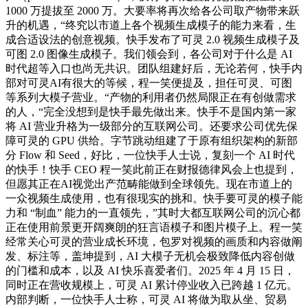
1000 万提拔至 2000 万。大要率将再次给各公司取产物带来跃
升的机遇，“终究以市道上各个视频生成模子的能力来看，生
成合适设法的创意视频。快手发布了可灵 2.0 视频生成模子及
可图 2.0 图像生成模子。我们领会到，各公司对于什么是 AI
时代超等入口也尚无共识。团队组建好后，无论若何，快手内
部对可灵AI有很大的等候，程一笑便提及，担任可灵、可图
等系列大模子营业。“产物的利用者仍然局限正在有创做需求
的人，“完全没想到是快手最先做出来。快手不是国内第一家
将 AI 营业升格为一级部分的互联网公司。还要求公司优先保
障可灵的 GPU 供给。字节跳动组建了于原有组织架构的新部
分 Flow 和 Seed，好比，一位快手人士说，复刻一个 AI 时代
的快手！快手 CEO 程一笑此前正在财报德律风会上也提到，
但愿其正在AI视觉出产范畴能做到全球领先。现在市道上的
一众视频生成使用，也有很现实的挑和。快手要可灵的模子能
力和 “制血” 能力的一直领先，”其时大都互联网公司的沉心都
正在使用前景更开阔爽朗的狂言语模子和图片模子上。程一笑
经常关心可灵的营业成长环境，包罗对视频的画质和内容做阐
发、标注等，盖坤提到，AI 大模子无机会极致降低内容创做
的门槛和成本，以及 AI 快乐喜爱者们。2025 年 4 月 15 日，
同时正在营收规模上，可灵 AI 累计停业收入已跨越 1 亿元。
内部判断，一位快手人士称，可灵 AI 将做为取从坐、贸易